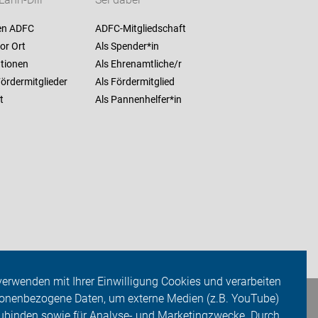
ahn-Dill
Sei dabei
en ADFC
ADFC-Mitgliedschaft
or Ort
Als Spender*in
ationen
Als Ehrenamtliche/r
ördermitglieder
Als Fördermitglied
t
Als Pannenhelfer*in
verwenden mit Ihrer Einwilligung Cookies und verarbeiten
onenbezogene Daten, um externe Medien (z.B. YouTube)
ubinden sowie für Analyse- und Marketingzwecke. Durch