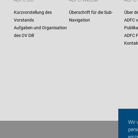
ADFC Dill
ADFC Wetzlar
ADFC L
Kurzvorstellung des
Überschrift für die Sub-
Über d
Vorstands
Navigation
ADFC v
Aufgaben und Organisation
Publik
des OV Dill
ADFC F
Kontak
Wir 
pers
einz